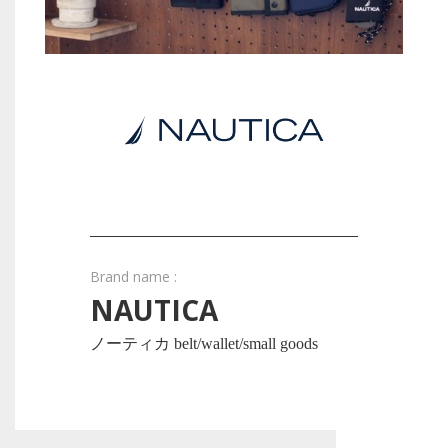
Brand name :
NAUTICA
ノーティカ belt/wallet/small goods