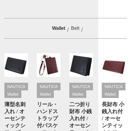
Wallet
Belt
NAUTICA
NAUTICA
NAUTICA
NAUTICA
Wallet
Wallet
Wallet
Wallet
薄型名刺
リール・
二つ折り
長財布 小
入れ / オ
ハンドス
財布 小銭
銭入れ付
ーセンテ
トラップ
入れ付 /
/ オーセ
ィックシ
付パスケ
オーセン
ンティッ