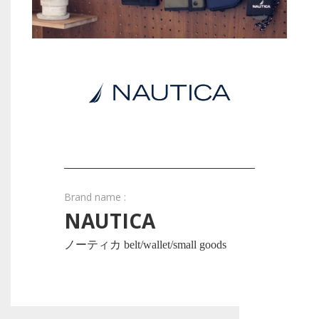
Brand name :
NAUTICA
ノーティカ belt/wallet/small goods