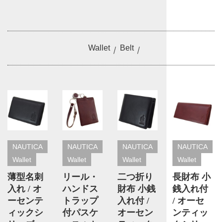
Wallet
Belt
NAUTICA
NAUTICA
NAUTICA
NAUTICA
Wallet
Wallet
Wallet
Wallet
薄型名刺
リール・
二つ折り
長財布 小
入れ / オ
ハンドス
財布 小銭
銭入れ付
ーセンテ
トラップ
入れ付 /
/ オーセ
ィックシ
付パスケ
オーセン
ンティッ