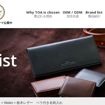
Why TOA is chosen
OEM / ODM
Brand list
選ばれる理由
別注生産
製品紹介
ist
ー
>
Wallet
>
栃木レザー ベラ付き名刺入れ