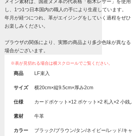
メイン素材は、国産ヌメ革の代表格「栃木レザー」を使用
し、1つ1つ日本国内の職人の手により生産しています。
年月が経つにつれ、革がエイジングをしていく過程をぜひ
お楽しみください。
ブラウザの関係により、実際の商品より多少色味が異なる
場合がございます。
商品
LF束入
サイズ
横20cm×縦9.5cm×厚み2cm
仕様
カードポケット×12 ポケット×2 札入×2 小銭入
素材
牛革
カラー
ブラック/ブラウン/タン/ネイビー/レッド/キャ