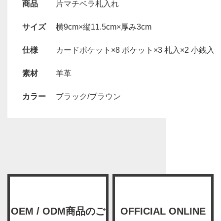
商品
片マチベラ札入れ
サイズ
横9cm×縦11.5cm×厚み3cm
仕様
カードポケット×8 ポケット×3 札入×2 小銭入れ
素材
羊革
カラー
ブラック/ブラウン
OEM / ODM商品のご
OFFICIAL ONLINE