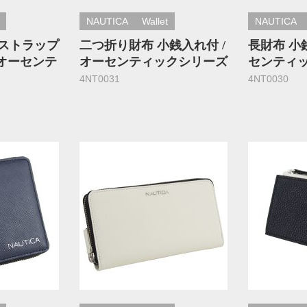
NAUTICA
Wallet
NAUTICA
ストラップ
二つ折り財布 小銭入れ付 /
長財布 小銭
 オーセンテ
オーセンティックシリーズ
センティ
4NT0031
4NT0030