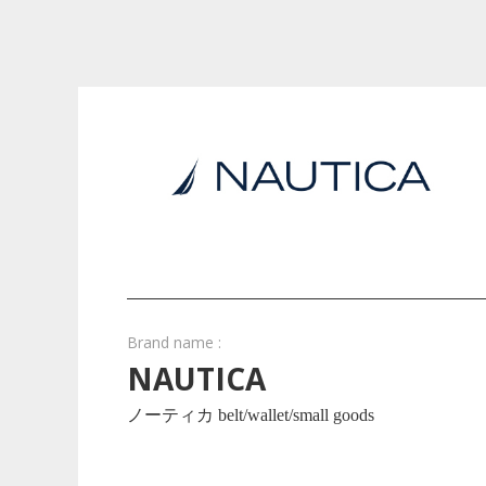
Brand name :
NAUTICA
ノーティカ belt/wallet/small goods